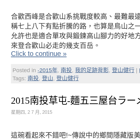
合歡西峰是合歡山系挑戰度較高、最難最
稱七上八下有點折騰的路，也算是鳥山之
允許也是適合單攻與鍛鍊高山腳力的好地
來登合歡山必走的幾支百岳。
Click to continue »
Posted in
-2015年
,
南投
,
我的足跡背影
,
登山健行
|
Tags:
南投
,
登山
,
登山健行
2015南投草屯-麵五三屋台ラー
星期四, 2 7 月, 2015
這碗看起來不錯吧!~傳說中的鄉間隱藏版