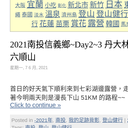
日本
宜蘭
新竹
新北市
小吃
大阪
彰化
登山
登山健
溫泉
泰國
繩
濟州島
淡水
露營
賞花
花蓮
苗栗
韓國
行
馬
2021南投信義鄉~Day2~3 丹大
六順山
星期一, 7 6 月, 2021
首日的好天氣下順利來到七彩湖邊露營，走
著今明兩天則是漫長下山 51KM 的路程~~
Click to continue »
Posted in
-2021年
,
南投
,
我的足跡背影
,
登山健行
|
Tags:
南投
,
登山
,
登山健行