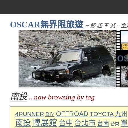
OSCAR無界限旅遊
~ 緣 起 不 滅 
南投
...now browsing by tag
OFFROAD
4RUNNER
TOYOTA
九州
DIY
博展館
南投
台中
台北市
單
台南
台東