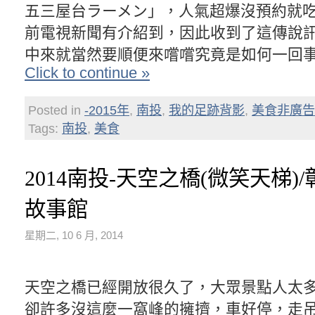
五三屋台ラーメン」，人氣超爆沒預約就吃
前電視新聞有介紹到，因此收到了這傳說
中來就當然要順便來嚐嚐究竟是如何一回
Click to continue »
Posted in
-2015年
,
南投
,
我的足跡背影
,
美食非廣告
Tags:
南投
,
美食
2014南投-天空之橋(微笑天梯)
故事館
星期二, 10 6 月, 2014
天空之橋已經開放很久了，大眾景點人太
卻許多沒這麼一窩峰的擁擠，車好停，走