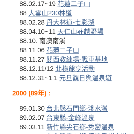
88.02.17~19
花蓮二子山
88
大雪山230林道
88.02.28
丹大林道-七彩湖
88.04.10~11
天仁山莊越野場
88.10. 南澳南溪
88.11.06
花蓮二子山
88.11.27
關西教練場-戰車基地
88.12.11/12
北橫爺亨活動
88.12.31~1.1
元旦觀日與溫泉遊
2000 (89年) :
89.01.30
台北縣石門鄉-淺水灣
89.02.07
台東縣-金峰溫泉
89.03.11
新竹縣尖石鄉-秀巒溫泉