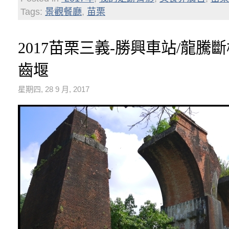
Tags:
景觀餐廳
,
苗栗
2017苗栗三義-勝興車站/龍騰
齒堰
星期四, 28 9 月, 2017