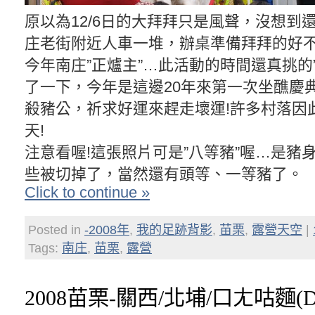
原以為12/6日的大拜拜只是風聲，沒想到
庄老街附近人車一堆，辦桌準備拜拜的好不
今年南庄”正爐主”…此活動的時間還真挑的
了一下，今年是這邊20年來第一次坐醮慶
殺豬公，祈求好運來趕走壞運!許多村落因
天!
注意看喔!這張照片可是”八等豬”喔…是豬
些被切掉了，當然還有頭等、一等豬了。
Click to continue »
Posted in
-2008年
,
我的足跡背影
,
苗栗
,
露營天空
|
Tags:
南庄
,
苗栗
,
露營
2008苗栗-關西/北埔/口ㄤ咕麵(D3