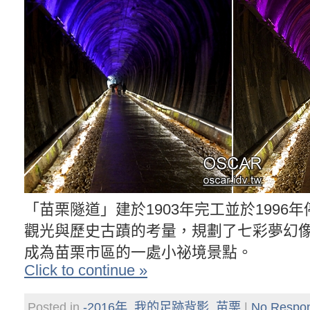
「苗栗隧道」建於1903年完工並於1996
觀光與歷史古蹟的考量，規劃了七彩夢幻
成為苗栗市區的一處小祕境景點。
Click to continue »
Posted in
-2016年
,
我的足跡背影
,
苗栗
|
No Respo