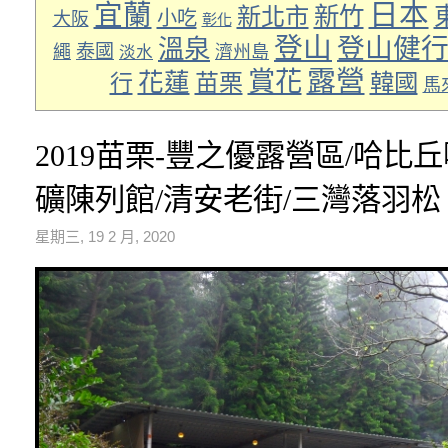
日本
宜蘭
新竹
新北市
小吃
大阪
彰化
登山
登山健
溫泉
泰國
繩
濟州島
淡水
露營
賞花
花蓮
苗栗
韓國
行
馬
2019苗栗-豐之優露營區/哈比
礦陳列館/清安老街/三灣落羽松
星期三, 19 2 月, 2020