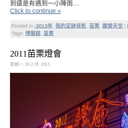
到還是有遇到一小陣雨…
Click to continue »
Posted in
-2013年
,
我的足跡背影
,
苗栗
,
露營天空
|
Tags:
博展館
,
苗栗
2011苗栗燈會
星期一, 28 2 月, 2011