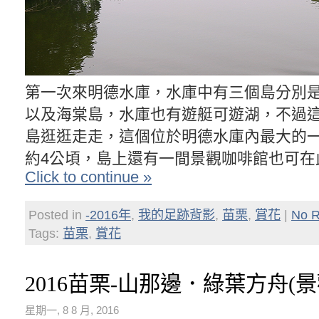
第一次來明德水庫，水庫中有三個島分別
以及海棠島，水庫也有遊艇可遊湖，不過
島逛逛走走，這個位於明德水庫內最大的
約4公頃，島上還有一間景觀咖啡館也可在
Click to continue »
Posted in
-2016年
,
我的足跡背影
,
苗栗
,
賞花
|
No R
Tags:
苗栗
,
賞花
2016苗栗-山那邊．綠葉方舟(景
星期一, 8 8 月, 2016