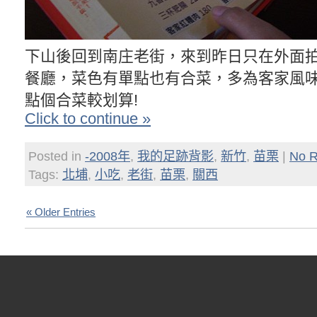
下山後回到南庄老街，來到昨日只在外面
餐廳，菜色有單點也有合菜，多為客家風味
點個合菜較划算!
Click to continue »
Posted in
-2008年
,
我的足跡背影
,
新竹
,
苗栗
|
No R
Tags:
北埔
,
小吃
,
老街
,
苗栗
,
關西
« Older Entries