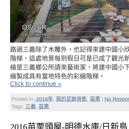
路過三義除了木雕外，也記得來建中國小欣
階梯，這處地景每到假日可是已成了觀光新
繪是三義鄉公所請來藝術家，將建中國小下
繪製成具有當地特色的彩繪階梯。
Click to continue »
Posted in
-2016年
,
我的足跡背影
,
苗栗
|
No Respo
Tags:
三義
,
苗栗
2016苗栗頭屋-明德水庫/日新