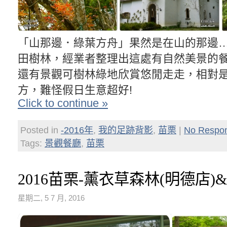
「山那邊．綠葉方舟」果然是在山的那邊
田樹林，經業者整理出這處有自然美景的
還有景觀可樹林綠地欣賞悠閒走走，相對是
方，難怪假日生意超好!
Click to continue »
Posted in
-2016年
,
我的足跡背影
,
苗栗
|
No Respo
Tags:
景觀餐廳
,
苗栗
2016苗栗-薰衣草森林(明德店)
星期二, 5 7 月, 2016