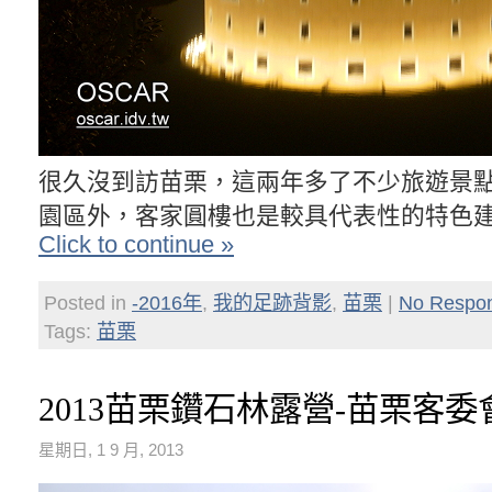
很久沒到訪苗栗，這兩年多了不少旅遊景
園區外，客家圓樓也是較具代表性的特色
Click to continue »
Posted in
-2016年
,
我的足跡背影
,
苗栗
|
No Respo
Tags:
苗栗
2013苗栗鑽石林露營-苗栗客
星期日, 1 9 月, 2013