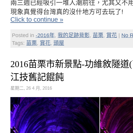
兩三週已經吸引一堆人潮前往，尤其又不
現象真覺得台灣真的沒什地方可去玩了!
Click to continue »
Posted in
-2016年
,
我的足跡背影
,
苗栗
,
賞花
|
No R
Tags:
苗栗
,
賞花
,
頭屋
2016苗栗市新景點-功維敘隧道(
江技舊記餛飩
星期二, 26 4 月, 2016