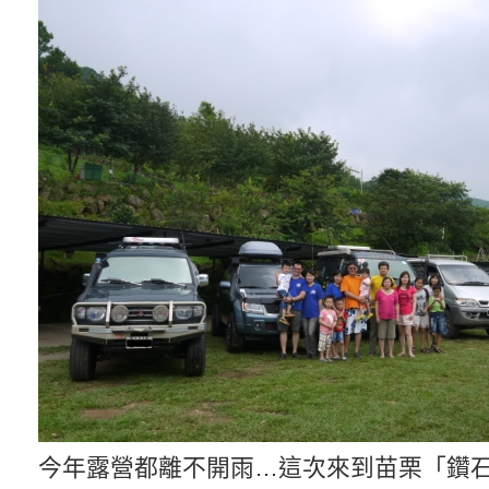
今年露營都離不開雨…這次來到苗栗「鑽