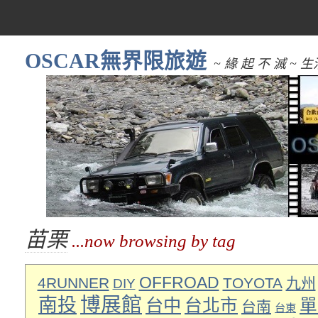
OSCAR無界限旅遊
~ 緣 起 不 滅 
苗栗
...now browsing by tag
OFFROAD
4RUNNER
TOYOTA
九州
DIY
博展館
南投
台中
台北市
單
台南
台東