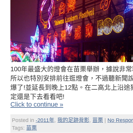
100年最盛大的燈會在苗栗舉辦，據說非
所以也特別安排前往逛燈會，不過聽新聞說
爆了!並延長到晚上12點。在二高北上沿
定還是下去看看吧!
Click to continue »
Posted in
-2011年
,
我的足跡背影
,
苗栗
|
No Respon
Tags:
苗栗