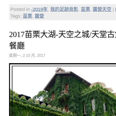
Posted in
-2019年
,
我的足跡背影
,
苗栗
,
露營天空
|
Tags:
苗栗
,
露營
2017苗栗大湖-天空之城/天堂古堡
餐廳
星期一, 2 10 月, 2017