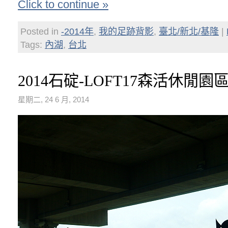
Click to continue »
Posted in
-2014年
,
我的足跡背影
,
臺北/新北/基隆
|
Tags:
內湖
,
台北
2014石碇-LOFT17森活休閒園
星期二, 24 6 月, 2014