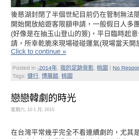
後慈湖封閉了半個世紀目前仍在管制無法
開始開放給遊客限額申請，一般假日人多
(好像是在抽玉山登山的簽)，平日臨時起
請，所幸乾脆來現場碰碰運氣(現場當天開放
Click to continue »
Posted in
-2014年
,
我的足跡背影
,
桃園
|
No Respo
Tags:
健行
,
博展館
,
桃園
戀戀韓劇的時光
星期六, 10 1 月, 2015
在台灣平常幾乎完全不看連續劇的，尤其