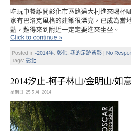
吃玩中餐離開彰化市區路過大村進來喝杯
家有巴洛克風格的建築很漂亮，已成為當
點，難得來到附近一定定要進來坐坐。
Click to continue »
Posted in
-2014年
,
彰化
,
我的足跡背影
|
No Respo
Tags:
彰化
2014汐止-柯子林山/金明山/如
星期日, 25 5 月, 2014