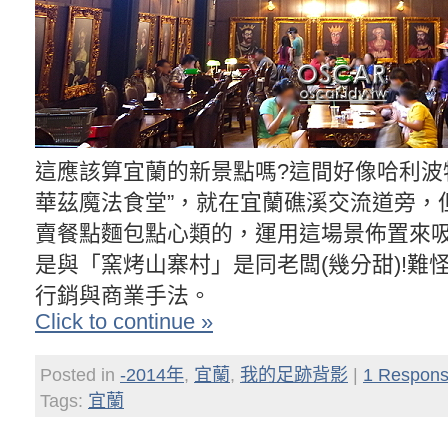
這應該算宜蘭的新景點嗎?這間好像哈利波
華茲魔法食堂”，就在宜蘭礁溪交流道旁，
賣餐點麵包點心類的，運用這場景佈置來
是與「窯烤山寨村」是同老闆(幾分甜)!難
行銷與商業手法。
Click to continue »
Posted in
-2014年
,
宜蘭
,
我的足跡背影
|
1 Respons
Tags:
宜蘭