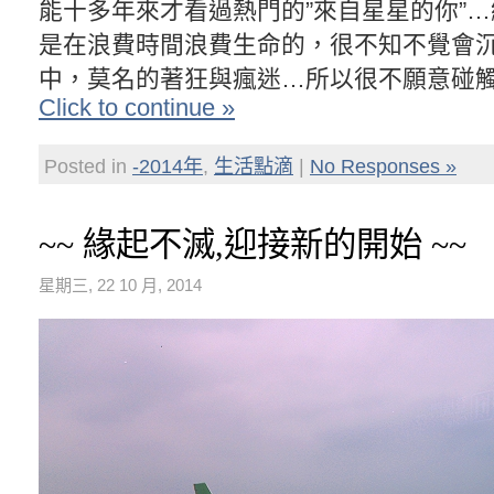
能十多年來才看過熱門的”來自星星的你”
是在浪費時間浪費生命的，很不知不覺會
中，莫名的著狂與瘋迷…所以很不願意碰
Click to continue »
Posted in
-2014年
,
生活點滴
|
No Responses »
~~ 緣起不滅,迎接新的開始 ~~
星期三, 22 10 月, 2014