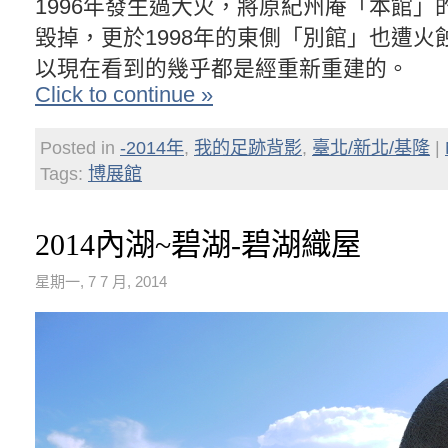
1996年發生過大火，將原紀州庵「本館」
毀掉，更於1998年的東側「別館」也遭火
以現在看到的幾乎都是經重新重建的。
Click to continue »
Posted in
-2014年
,
我的足跡背影
,
臺北/新北/基隆
|
Tags:
博展館
2014內湖~碧湖-碧湖織屋
星期一, 7 7 月, 2014