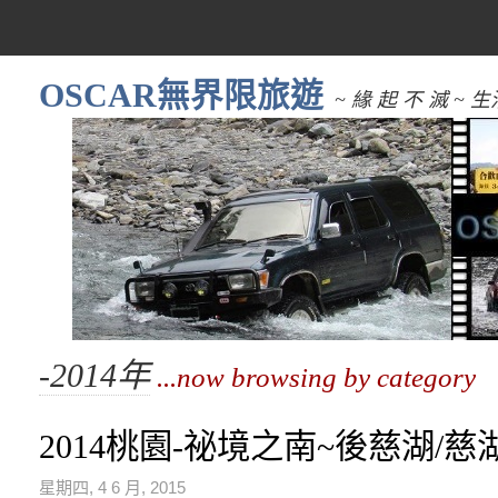
OSCAR無界限旅遊
~ 緣 起 不 滅 
-2014年
...now browsing by category
2014桃園-祕境之南~後慈湖/慈
星期四, 4 6 月, 2015