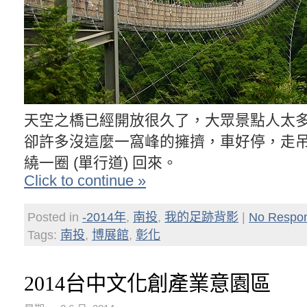
天空之橋已經開放很久了，大眾景點人太
卻許多沒這麼一窩峰的擁擠，車好停，走
繞一圈 (單行道) 回來。
Click to continue »
Posted in
-2014年
,
南投
,
我的足跡背影
|
No Respo
Tags:
南投
,
博展館
,
彰化
2014台中文化創產業意園區