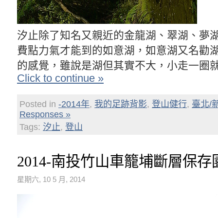
汐止除了知名又親近的金龍湖、翠湖、夢
費點力氣才能到的如意湖，如意湖又名勸
的感覺，雖說是湖但其實不大，小走一圈
Click to continue »
Posted in
-2014年
,
我的足跡背影
,
登山健行
,
臺北/
Responses »
Tags:
汐止
,
登山
2014-南投竹山車籠埔斷層保存
星期六, 10 5 月, 2014