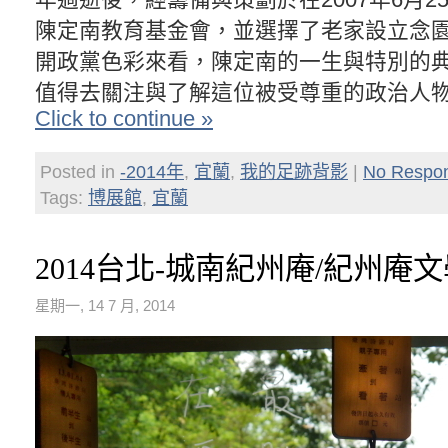
陳定南教育基金會，並選擇了老家設立念
開政黨色彩來看，陳定南的一生與特別的
值得去關注與了解這位被受尊重的政治人
Click to continue »
Posted in
-2014年
,
宜蘭
,
我的足跡背影
|
No Respo
Tags:
博展館
,
宜蘭
2014台北-城南紀州庵/紀州庵
星期一, 14 7 月, 2014