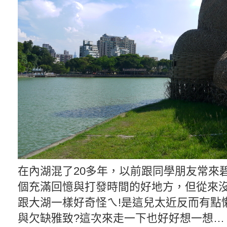
在內湖混了20多年，以前跟同學朋友常來
個充滿回憶與打發時間的好地方，但從來
跟大湖一樣好奇怪ㄟ!是這兒太近反而有點
與欠缺雅致?這次來走一下也好好想一想…