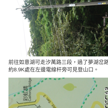
前往如意湖可走汐萬路三段，過了夢湖岔
約8.9K處在左邊電線杆旁可見登山口。