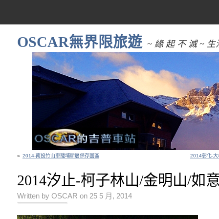
OSCAR無界限旅遊
~ 緣 起 不 滅 
«
2014-南投竹山車籠埔斷層保存園區
2014彰化
2014汐止-柯子林山/金明山/如
Written by OSCAR on 25 5 月, 2014