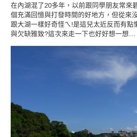
在內湖混了20多年，以前跟同學朋友常來
個充滿回憶與打發時間的好地方，但從來
跟大湖一樣好奇怪ㄟ!是這兒太近反而有點
與欠缺雅致?這次來走一下也好好想一想…