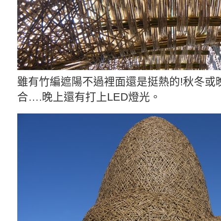
雖有竹編遮陽不過裡面還是挺熱的!秋冬或
合….晚上還有打上LED燈光。