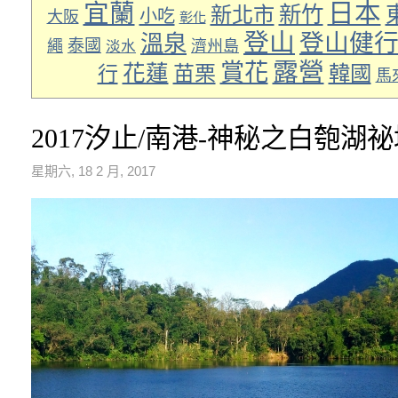
日本
宜蘭
新竹
新北市
小吃
大阪
彰化
登山
登山健
溫泉
泰國
繩
濟州島
淡水
露營
賞花
花蓮
苗栗
韓國
行
馬
2017汐止/南港-神秘之白匏湖
星期六, 18 2 月, 2017