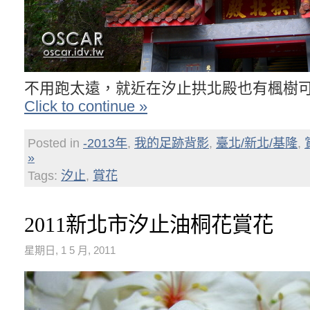
不用跑太遠，就近在汐止拱北殿也有楓樹
Click to continue »
Posted in
-2013年
,
我的足跡背影
,
臺北/新北/基隆
,
»
Tags:
汐止
,
賞花
2011新北市汐止油桐花賞花
星期日, 1 5 月, 2011