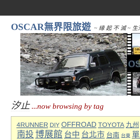
OSCAR無界限旅遊
~ 緣 起 不 滅 
汐止
...now browsing by tag
OFFROAD
4RUNNER
TOYOTA
九州
DIY
博展館
南投
台中
台北市
單
台南
台東