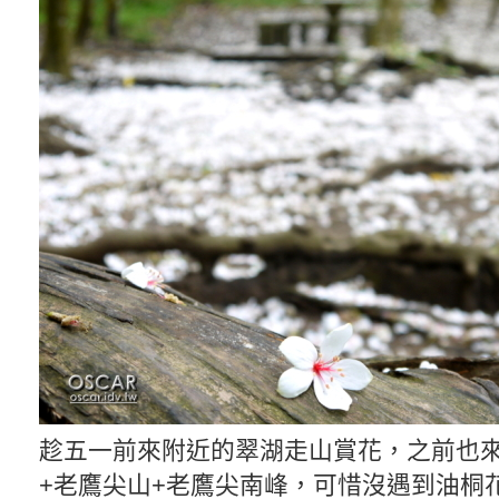
趁五一前來附近的翠湖走山賞花，之前也
+老鷹尖山+老鷹尖南峰，可惜沒遇到油桐