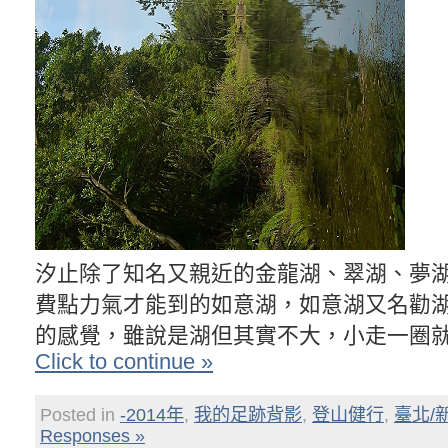
汐止除了知名又親近的金龍湖、翠湖、夢
費點力氣才能到的如意湖，如意湖又名勸
的感覺，雖說是湖但其實不大，小走一圈
Click to continue »
Posted in
-2014年
,
我的足跡背影
,
登山健行
,
臺北/
Responses »