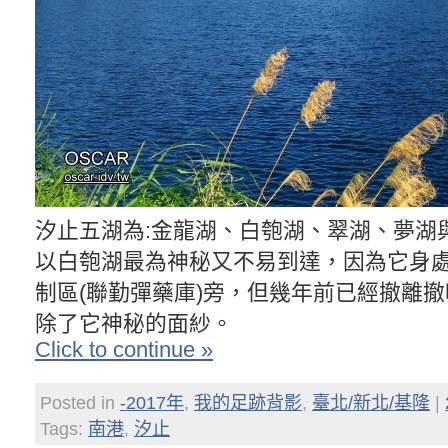
汐止五湖為:金龍湖、白匏湖、翠湖、夢湖
以白匏湖最為神秘又不易到達，因為它身
制區(聯勤彈藥庫)旁，但幾年前已經撤離
除了它神秘的面紗。
Click to continue »
Posted in
-2017年
,
我的足跡背影
,
臺北/新北/基隆
|
Tags:
南港
,
汐止