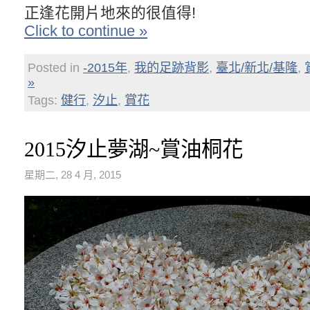
正逢花開片地來的很值得!
Click to continue »
Posted in
-2015年
,
我的足跡背影
,
臺北/新北/基隆
,
»
Tags:
健行
,
汐止
,
賞花
2015汐止夢湖~賞油桐花
星期二, 28 4 月, 2015