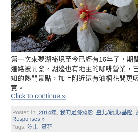
第一次來夢湖祕境至今已經有16年了，期
道路被開發，湖邊也有地主的咖啡營業，
知的熱門景點，加上附近還有油桐花開更
賞。
Click to continue »
Posted in
-2014年
,
我的足跡背影
,
臺北/新北/基隆
,
Responses »
Tags:
汐止
,
賞花