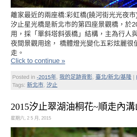
離家最近的兩座橋:彩虹橋(饒河街光光夜市
汐止星光橋是新北市的第四座景觀橋，於20
用，採「單斜塔斜張橋」結構，主為行人
夜間景觀用途， 橋體燈光變化五彩炫麗很
走。
Click to continue »
Posted in
-2015年
,
我的足跡背影
,
臺北/新北/基隆
|
Tags:
新北市
,
汐止
2015汐止翠湖油桐花~順走內溝
星期六, 2 5 月, 2015