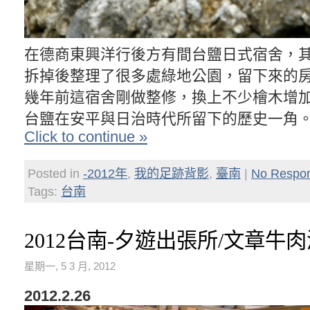
在德商東興洋行後方有間台鹽日式宿舍，
拆掉後整理了很多處綠地公園，留下來的
幾年前這宿舍剛做整修，換上不少檜木增
台鹽在安平與日治時代所留下的歷史一角
Click to continue »
Posted in
-2012年
,
我的足跡背影
,
臺南
|
No Respo
Tags:
台南
2012台南-夕遊出張所/文章牛
星期一, 5 3 月, 2012
2012.2.26