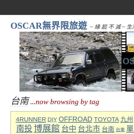
OSCAR無界限旅遊
~ 緣 起 不 滅 
台南
...now browsing by tag
OFFROAD
4RUNNER
TOYOTA
九州
DIY
博展館
南投
台中
台北市
單
台南
台東