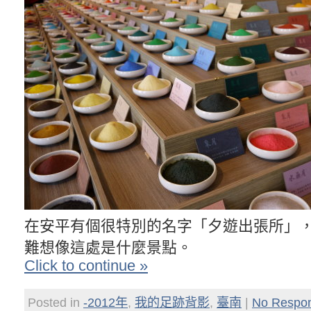
在安平有個很特別的名字「夕遊出張所」
難想像這處是什麼景點。
Click to continue »
Posted in
-2012年
,
我的足跡背影
,
臺南
|
No Respo