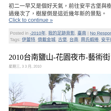
初二一早又是個好天氣，前往安平古堡與
過幾次了，樹屋倒是這近幾年新的景點。
Click to continue »
Posted in
-2010年
,
我的足跡背影
,
臺南
|
No Respo
Tags:
伊蕾特
,
億載金城
,
古堡
,
台南
,
周氏蝦捲
,
安平
2010台南鹽山-花園夜市-藝術街
星期三, 3 3 月, 2010