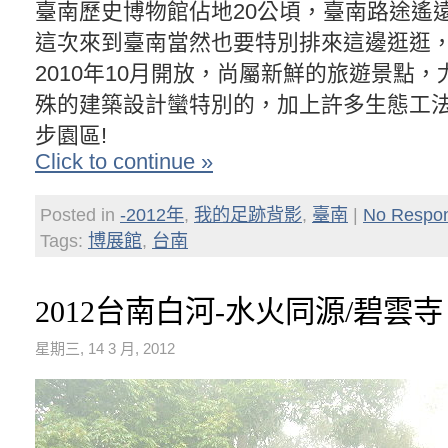
臺南歷史博物館佔地20公頃，臺南路途遙
這次來到臺南當然也要特別排來這邊逛逛
2010年10月開放，尚屬新鮮的旅遊景點
殊的建築設計蠻特別的，加上許多生態工
步園區!
Click to continue »
Posted in
-2012年
,
我的足跡背影
,
臺南
|
No Respo
Tags:
博展館
,
台南
2012台南白河-水火同源/碧雲寺
星期三, 14 3 月, 2012