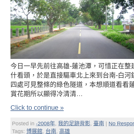
今日一早先前往高雄-蓮池潭，可惜正在整
什看頭，於是直接驅車北上來到台南-白河
四處可見整條的綠色隧道，本想順道看看
賞花期所以顯得冷清清…
Click to continue »
Posted in
-2008年
,
我的足跡背影
,
臺南
|
No Respo
Tags:
博展館
,
台南
,
高雄