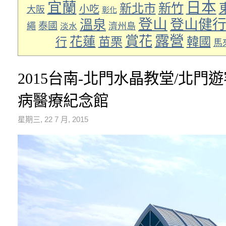
日本
宜蘭
新竹
新北市
小吃
大阪
彰化
登山
登山健
溫泉
泰國
繩
濟州島
淡水
露營
賞花
花蓮
苗栗
韓國
行
馬
2015台南-北門水晶教堂/北門
病醫療紀念館
星期三, 22 7 月, 2015