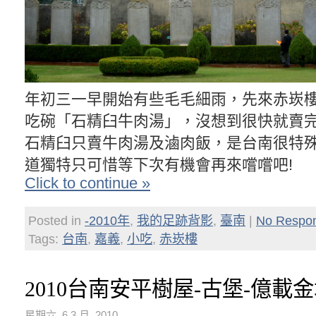
年初三一早開始有些毛毛細雨，先來赤崁
吃碗「石精臼牛肉湯」，沒想到很快就賣完
石精臼只賣牛肉湯及滷肉飯，是台南很特
道獨特只可惜等下次有機會再來嚐嚐吧!
Click to continue »
Posted in
-2010年
,
我的足跡背影
,
臺南
|
No Respo
Tags:
台南
,
嘉義
,
小吃
,
赤崁樓
2010台南安平樹屋-古堡-億載
星期六, 6 3 月, 2010