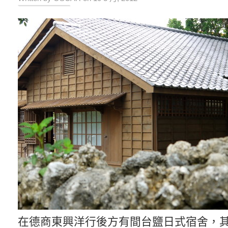
在德商東興洋行後方有間台鹽日式宿舍，