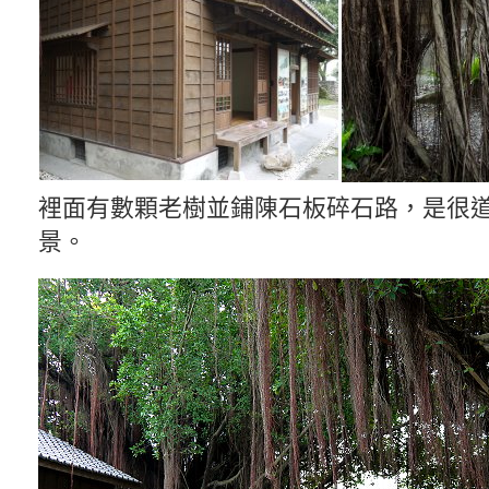
裡面有數顆老樹並鋪陳石板碎石路，是很
景。