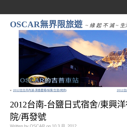
OSCAR無界限旅遊
~ 緣 起 不 滅 
«
2012台北市內湖-清香農場(採果/生態/烤肉)
2012
2012台南-台鹽日式宿舍/東興
院/再發號
Written by OSCAR on 10 3 月, 2012