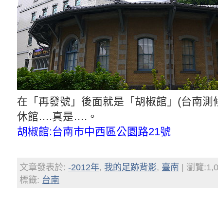
在「再發號」後面就是「胡椒館」(台南測
休館….真是….。
胡椒館:台南市中西區公園路21號
文章發表於:
-2012年
,
我的足跡背影
,
臺南
| 瀏覽:1,
標籤:
台南