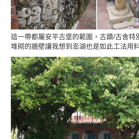
這一帶都屬安平古堡的範圍，古蹟/古舍特
堆砌的牆壁讓我想到澎湖也是如此工法用