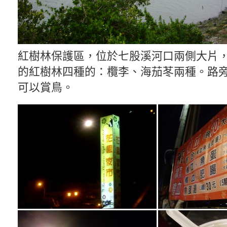
紅樹林保護區，位於七股溪河口兩側大片
的紅樹林四種的：欖李、海茄苳兩種。路
可以賞鳥。