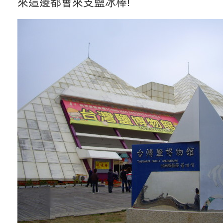
來這邊都會來支鹽冰棒!