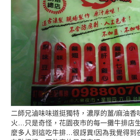
二師兄滷味味道挺獨特，濃厚的薑/麻油香
火…只是奇怪，花園夜市的每一攤牛排店生
麼多人到這吃牛排…很訝異!因為我覺得到