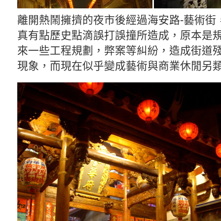
離開熱鬧擁擠的夜市後經過海安路-藝術街
真有點歷史點滴誤打誤撞所造成，原本是
來一些工程規劃，弊案等糾紛，造成街道
現象，而現在似乎變成藝術與商業休閒另