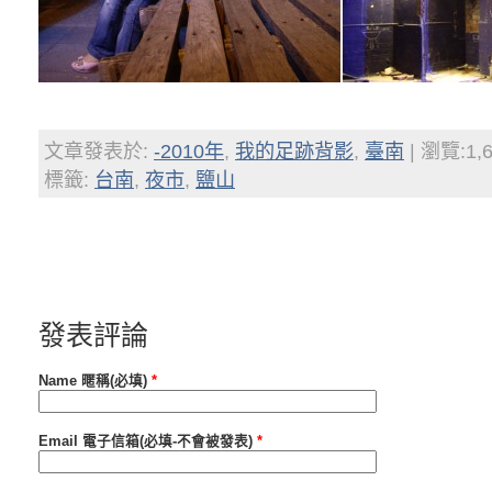
文章發表於:
-2010年
,
我的足跡背影
,
臺南
| 瀏覽:1,
標籤:
台南
,
夜市
,
鹽山
發表評論
Name 暱稱(必填)
*
Email 電子信箱(必填-不會被發表)
*