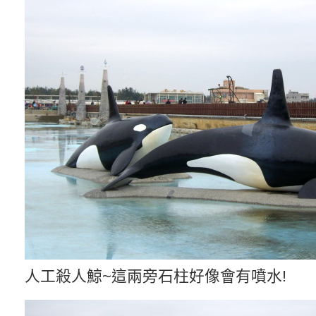
人工殺人鯨~這兩旁石柱好像會有噴水!