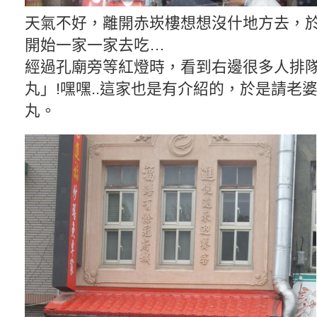
天氣不好，離開赤崁樓想想沒什地方去，
開始一家一家去吃…
經過孔廟旁等紅燈時，看到右邊很多人排
丸」!嘿嘿..這家也是有介紹的，於是請老
丸。