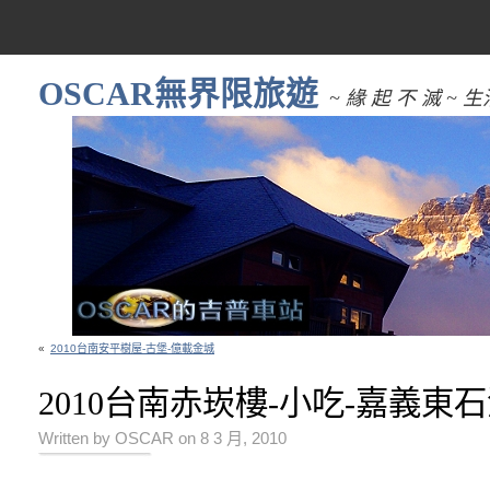
OSCAR無界限旅遊
~ 緣 起 不 滅 
«
2010台南安平樹屋-古堡-億載金城
2010台南赤崁樓-小吃-嘉義東
Written by OSCAR on 8 3 月, 2010