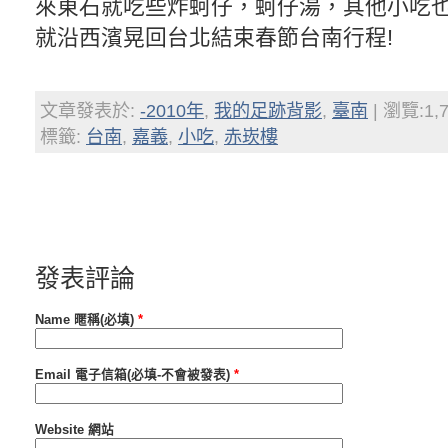
來東石就吃些炸蚵仔，蚵仔湯，其他小吃
就沿西濱晃回台北結束春節台南行程!
文章發表於:
-2010年
,
我的足跡背影
,
臺南
| 瀏覽:1,
標籤:
台南
,
嘉義
,
小吃
,
赤崁樓
發表評論
Name 暱稱(必填)
*
Email 電子信箱(必填-不會被發表)
*
Website 網站