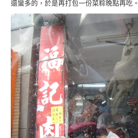
還蠻多的，於是再打包一份菜粽晚點再吃