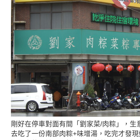
剛好在停車對面有間「劉家菜/肉粽」，生
去吃了一份南部肉粽+味增湯，吃完才發現