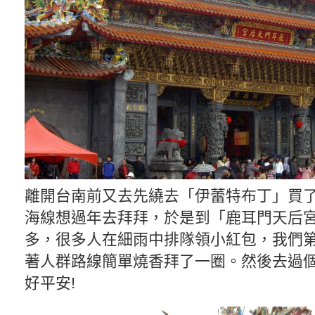
離開台南前又去先繞去「伊蕾特布丁」買
海線想過年去拜拜，於是到「鹿耳門天后
多，很多人在細雨中排隊領小紅包，我們
著人群路線簡單燒香拜了一圈。然後去過
好平安!