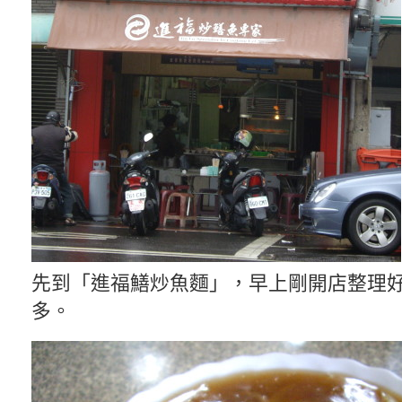
先到「進福鱔炒魚麵」，早上剛開店整理
多。