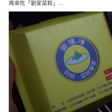
再來吃「劉家菜粽」…