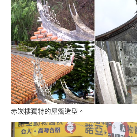
赤崁樓獨特的屋簷造型。