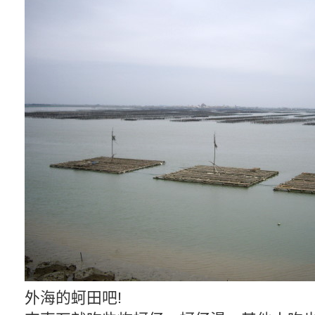
外海的蚵田吧!