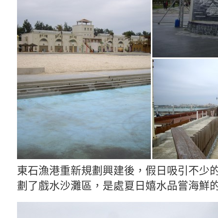
東石漁港重新規劃興建後，假日吸引不少
劃了戲水沙灘區，是處夏日嬉水品嘗海鮮