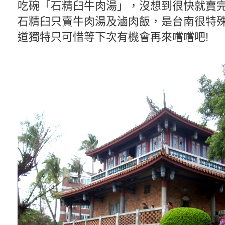
吃碗「石精臼牛肉湯」，沒想到很快就賣完
石精臼只賣牛肉湯及滷肉飯，是台南很特
道獨特只可惜等下次有機會再來嚐嚐吧!