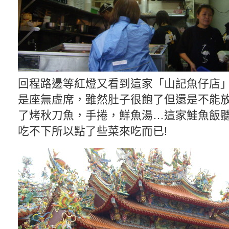
回程路邊等紅燈又看到這家「山記魚仔店
是座無虛席，雖然肚子很飽了但還是不能
了烤秋刀魚，手捲，鮮魚湯…這家鮭魚飯
吃不下所以點了些菜來吃而已!