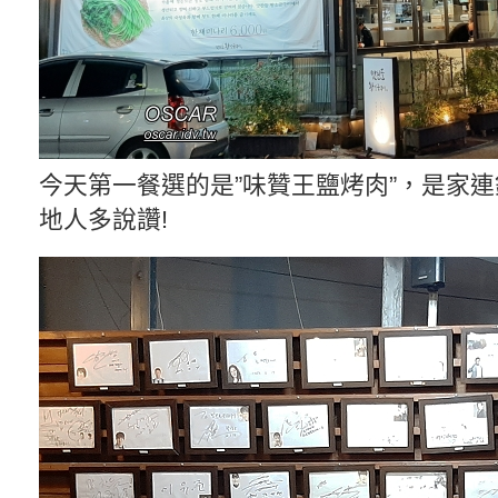
今天第一餐選的是”味贊王鹽烤肉”，是家連
地人多說讚!