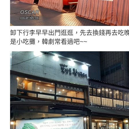
卸下行李早早出門逛逛，先去換錢再去吃
是小吃攤，韓劇常看過吧~~