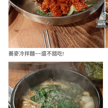
蕎麥冷拌麵~~還不錯吃!