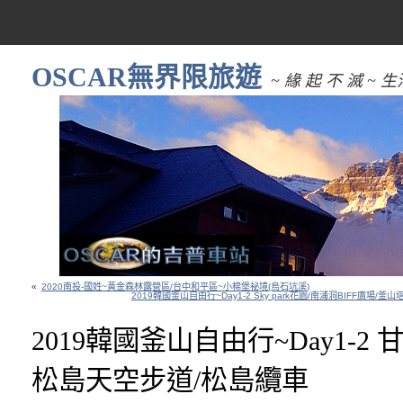
OSCAR無界限旅遊
~ 緣 起 不 滅 
«
2020南投-國姓~黃金森林露營區/台中和平區~小棉堡祕境(烏石坑溪)
2019韓國釜山自由行~Day1-2 Sky park花園/南浦洞BIFF廣場/
2019韓國釜山自由行~Day1-2
松島天空步道/松島纜車