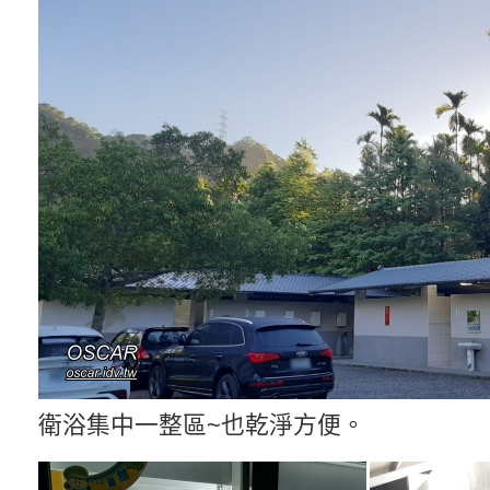
衛浴集中一整區~也乾淨方便。