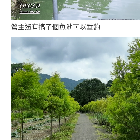
營主還有搞了個魚池可以垂釣~