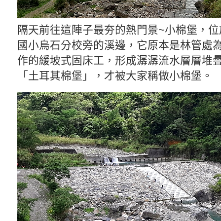
隔天前往這陣子最夯的熱門景~小棉堡，位
國小烏石分校旁的溪邊，它原本是林管處
作的緩坡式固床工，形成潺潺流水層層堆
「土耳其棉堡」，才被大家稱做小棉堡。