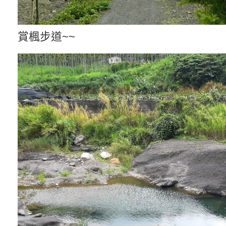
賞楓步道~~