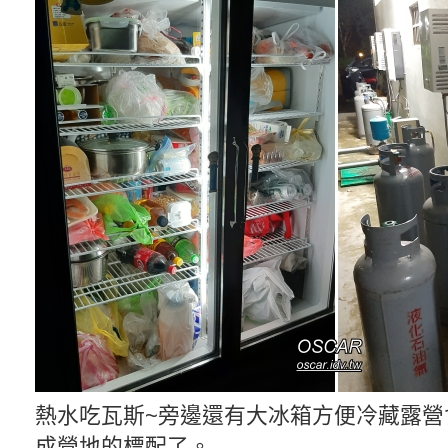
熱水吃瓦斯~旁邊還有大冰箱方便冷藏露營
成營地的標配了。