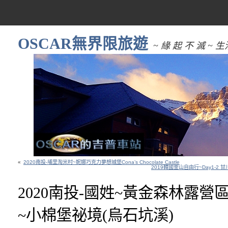
OSCAR無界限旅遊
~ 緣 起 不 滅 
«
2020南投-埔里淘米村~妮娜巧克力夢想城堡Cona’s Chocolate Castle
2019韓國釜山自由行~Day1-2
2020南投-國姓~黃金森林露營
~小棉堡祕境(烏石坑溪)