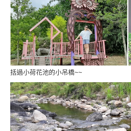
括過小荷花池的小吊橋~~