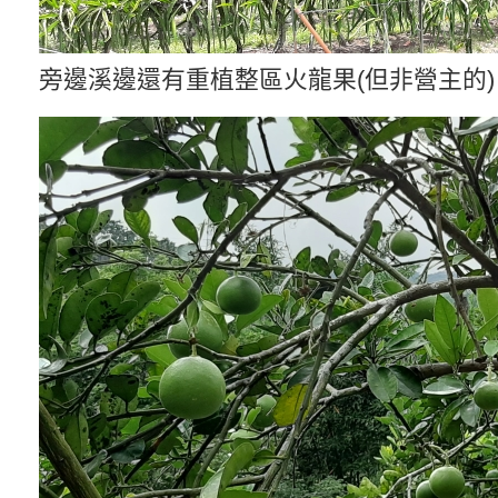
旁邊溪邊還有重植整區火龍果(但非營主的)