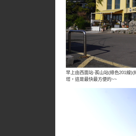
早上由西面站-萇山站(綠色201線)
塔，這是最快最方便的~~