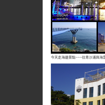
今天走海邊景點~~~往青沙浦與海雲