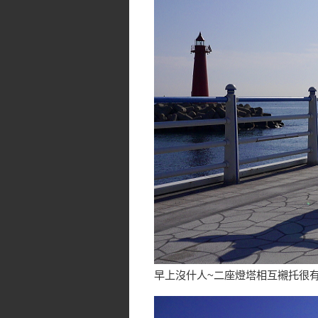
早上沒什人~二座燈塔相互襯托很有