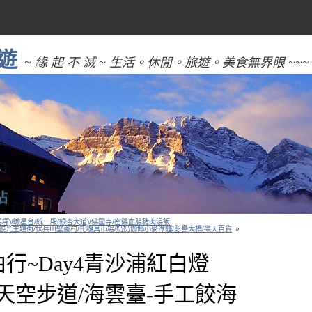
遊
~ 緣 起 不 滅 ~ 生活。休閒。旅遊。美食無界限 ~~~
馬塚)/瞻星台/統一殿(銀杏大道)/佛國寺/密陽血腸豬肉湯飯
文化觀光主題街/伏兵山壁畫村/扎嘎其市場/奶奶伽倻小麥冷麵/影島大橋/樂天百貨
»
由行~Day4青沙浦紅白燈
 Top/天空步道/海雲臺-手工餃海