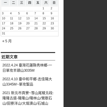
一
二
三
四
五
六
日
1
2
3
4
5
6
7
8
9
10
11
12
13
14
15
16
17
18
19
20
21
22
23
24
25
26
27
28
29
30
31
« 5 月
近期文章
2022.4.24 臺灣花蓮縣秀林鄉-一
日單攻羊頭山3035M
2022.4.10 臺中和平鄉-志佳陽大
山3345M~單攻聖品
2021 新北市貢寮~雪山尾稜北段:
隆隆古道-隆隆山/隆林山/鶯歌石
山/田寮洋山/大堀澳山/石城山