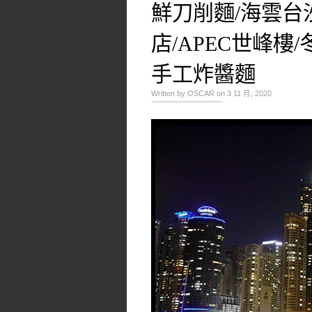
鮮刀削麵/海雲台
店/APEC世峰樓/冬
手工炸醬麵
Written by OSCAR on 3 11 月, 2020