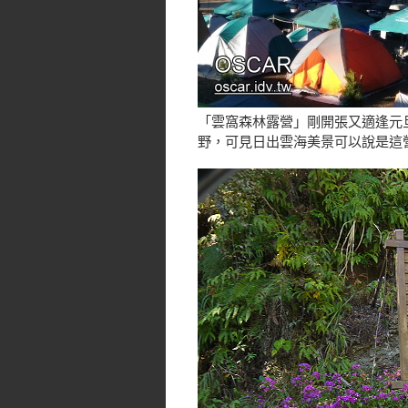
「雲窩森林露營」剛開張又適逢元旦
野，可見日出雲海美景可以說是這