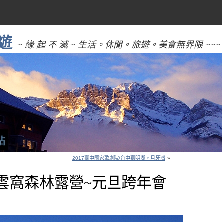
遊
~ 緣 起 不 滅 ~ 生活。休閒。旅遊。美食無界限 ~~~
2017臺中國家歌劇院/台中嘉明湖。月牙灣
»
武界雲窩森林露營~元旦跨年會