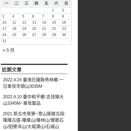
一
二
三
四
五
六
日
1
2
3
4
5
6
7
8
9
10
11
12
13
14
15
16
17
18
19
20
21
22
23
24
25
26
27
28
29
30
31
« 5 月
近期文章
2022.4.24 臺灣花蓮縣秀林鄉-一
日單攻羊頭山3035M
2022.4.10 臺中和平鄉-志佳陽大
山3345M~單攻聖品
2021 新北市貢寮~雪山尾稜北段:
隆隆古道-隆隆山/隆林山/鶯歌石
山/田寮洋山/大堀澳山/石城山