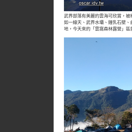
武界部落有美麗的雲海可欣賞，被
如一線天、武界水壩、鐘乳石壁、
地，今天來的「雲窩森林露營」區