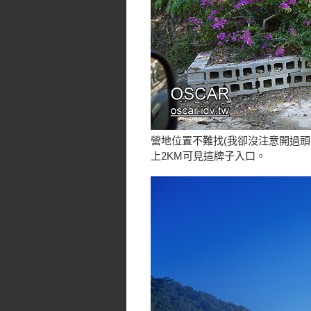
營地位置不難找(我卻沒注意開過頭
上2KM可見這牌子入口。