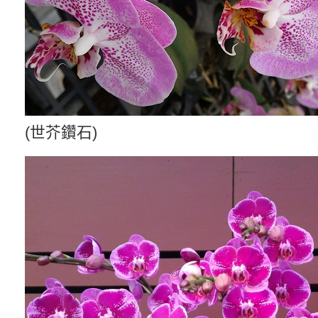
(世芥鑽石)