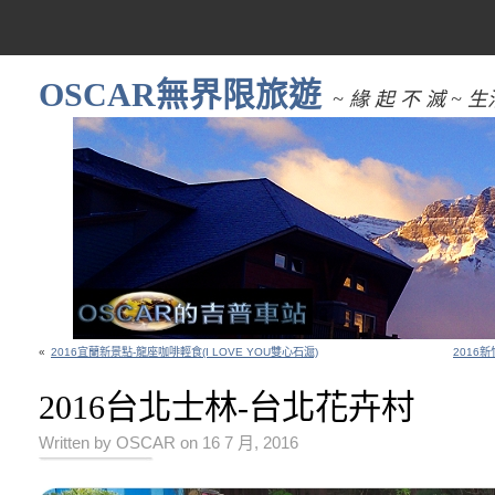
OSCAR無界限旅遊
~ 緣 起 不 滅 
«
2016宜蘭新景點-龍座咖啡輕食(I LOVE YOU雙心石滬)
2016
2016台北士林-台北花卉村
Written by OSCAR on 16 7 月, 2016