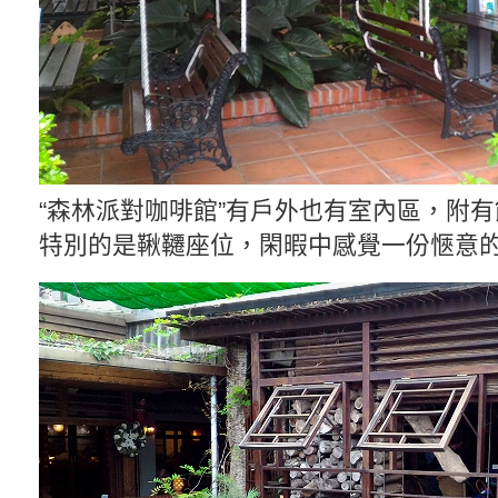
“森林派對咖啡館”有戶外也有室內區，附
特別的是鞦韆座位，閑暇中感覺一份愜意