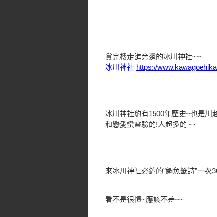
賞完櫻走進旁邊的冰川神社~~
冰川神社
https://www.kawagoehika
冰川神社約有1500年歷史~也是
和戀愛蠻靈驗的!人超多的~~
來冰川神社必釣的”鯛魚籤詩”一次3
看不是很懂~應該不差~~