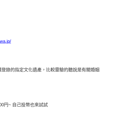
wa.jp/
川越登錄的指定文化遺產，比較靈驗的聽說是有關婚姻
00円~ 自己投幣也來試試