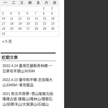
一
二
三
四
五
六
日
1
2
3
4
5
6
7
8
9
10
11
12
13
14
15
16
17
18
19
20
21
22
23
24
25
26
27
28
29
30
31
« 5 月
近期文章
2022.4.24 臺灣花蓮縣秀林鄉-一
日單攻羊頭山3035M
2022.4.10 臺中和平鄉-志佳陽大
山3345M~單攻聖品
2021 新北市貢寮~雪山尾稜北段:
隆隆古道-隆隆山/隆林山/鶯歌石
山/田寮洋山/大堀澳山/石城山