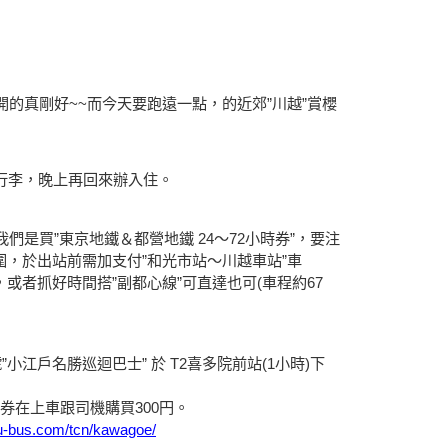
的真剛好~~而今天要跑遠一點，的近郊”川越”賞櫻
行李，晚上再回來辦入住。
們是買”東京地鐵＆都營地鐵 24～72小時券”，要注
範圍，於出站前需加支付”和光市站～川越車站”車
，或者抓好時間搭”副都心線”可直達也可(車程約67
小江戶名勝巡迴巴士” 於 T2喜多院前站(1小時)下
日券在上車跟司機購買300円。
bu-bus.com/tcn/kawagoe/