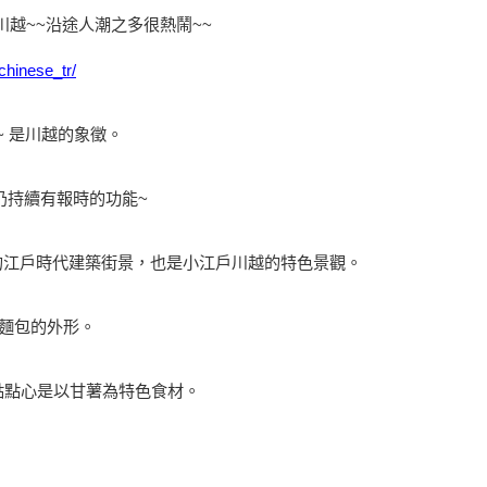
越~~沿途人潮之多很熱鬧~~
/chinese_tr/
~ 是川越的象徵。
:00 仍持續有報時的功能~
的江戶時代建築街景，也是小江戶川越的特色景觀。
國麵包的外形。
點點心是以甘薯為特色食材。