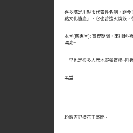
喜多院是川越市代表性名剎，距今已
點文化遺產」，它也曾遭火燒毀，
本堂(慈惠堂): 賞櫻期間，來川越
漂亮~
一早也是很多人席地野餐賞櫻~附
黑堂
粉嫩吉野櫻花正盛開~