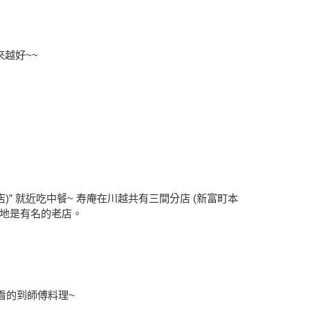
來越好~~
)” 就近吃中餐~ 寿庵在川越共有三間分店 (新富町本
當地是有名的老店。
看的到師傅料理~