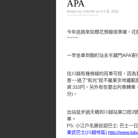
APA
Written by OSCAR on 8 3 月, 2020
今年這趟來如櫻花預報很準確，花開
~~~~
一早坐車到麴町站去半藏門APA寄
往川越有幾條線的班車可搭，因為我
意~~過了”和光”就不屬東京地鐵
資:310円，另外有些要出列車轉車
分)。
出站徒步過天橋到川越站東口搭3號”
車。
PS: 小江戶名勝巡迴巴士: 巴士一
東武巴士(川越地區)
http://www.to