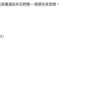
也是種滿染井吉野櫻~~順便先來賞櫻。
人!