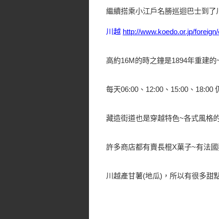
繼續搭乘小江戶名勝巡迴巴士到了川
川越
http://www.koedo.or.jp/foreign
高約16M的時之鐘是1894年重建的
每天06:00、12:00、15:00、18
藏造街道也是穿越特色~各式風格
許多商店都有賣長棍X菓子~有法
川越產甘薯(地瓜)，所以有很多甜