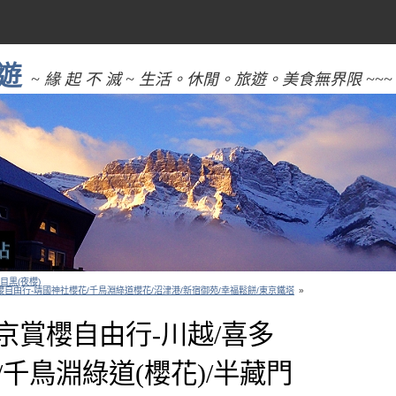
遊
~ 緣 起 不 滅 ~ 生活。休閒。旅遊。美食無界限 ~~~
目黒(夜櫻)
京賞櫻自由行-靖國神社櫻花/千鳥淵綠道櫻花/沼津港/新宿御苑/幸福鬆餅/東京鐵塔
»
本東京賞櫻自由行-川越/喜多
/千鳥淵綠道(櫻花)/半藏門