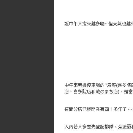
近中午人愈來越多囉~ 但天氣也越
中午來旁邊停車場的 “寿庵(喜多院店
店、喜多院店和蔵のまち店)，是
這間分店已經開業有四十多年了~~
入內若人多要先登記排隊，旁邊還