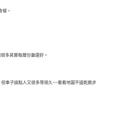
食餐。
似很多其實每層份量還好。
，但車子誤點人又很多等很久~~看看地圖不遠乾脆步