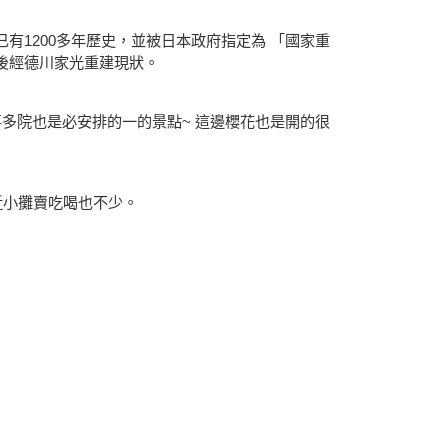
有1200多年歷史，並被日本政府指定為 「國家重
後經德川家光重建現狀。
-喜多院也是必安排的一的景點~ 這邊櫻花也是開的很
近小攤賣吃喝也不少。