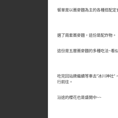
餐單是以蕎麥麵為主的各種搭配定
選了兩套蕎麥麵，這份是配炸物。
這份是五層蕎麥麵的多種吃法~看
吃完回站牌繼續等車去”冰川神社”
行前往。
沿途的櫻花也是盛開中~~