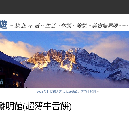
遊
~ 緣 起 不 滅 ~ 生活。休閒。旅遊。美食無界限 ~~~
2015台北-挑硫古道/大油坑/魚路古道/頂中股圳
»
餅發明館(超薄牛舌餅)