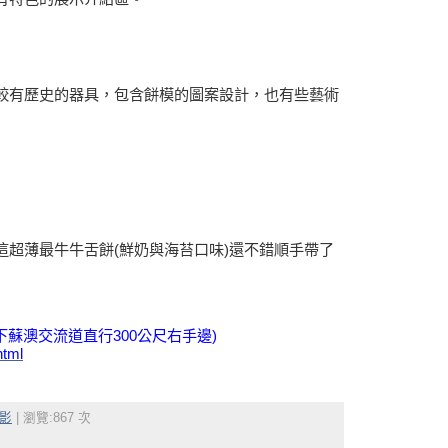
較有歷史的器具，包含餅模的圖案設計，也有些藝術
這超薄最牛牛舌餅(鮮奶與海苔口味)還不錯順手帶了
下蘇澳交流道直行300公尺右手邊)
html
影
| 瀏覽:867 次