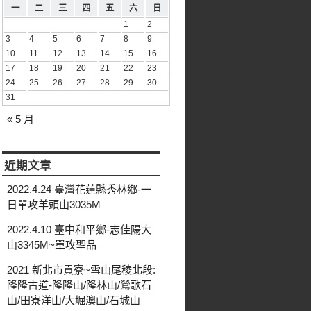
一
二
三
四
五
六
日
1
2
3
4
5
6
7
8
9
10
11
12
13
14
15
16
17
18
19
20
21
22
23
24
25
26
27
28
29
30
31
« 5 月
近期文章
2022.4.24 臺灣花蓮縣秀林鄉-一
日單攻羊頭山3035M
2022.4.10 臺中和平鄉-志佳陽大
山3345M~單攻聖品
2021 新北市貢寮~雪山尾稜北段:
隆隆古道-隆隆山/隆林山/鶯歌石
山/田寮洋山/大堀澳山/石城山