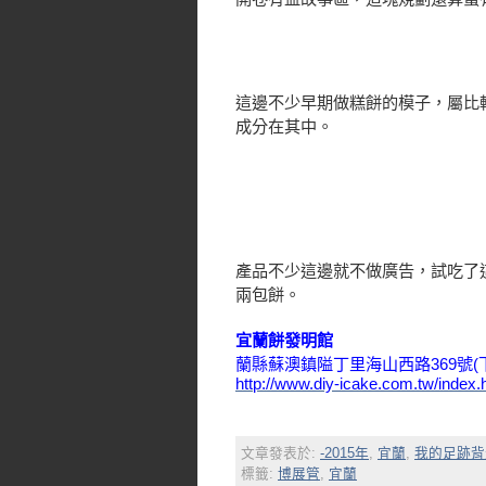
這邊不少早期做糕餅的模子，屬比
成分在其中。
產品不少這邊就不做廣告，試吃了
兩包餅。
宜蘭餅發明館
蘭縣蘇澳鎮隘丁里海山西路369號(
http://www.diy-icake.com.tw/index.
文章發表於:
-2015年
,
宜蘭
,
我的足跡背
標籤:
博展管
,
宜蘭