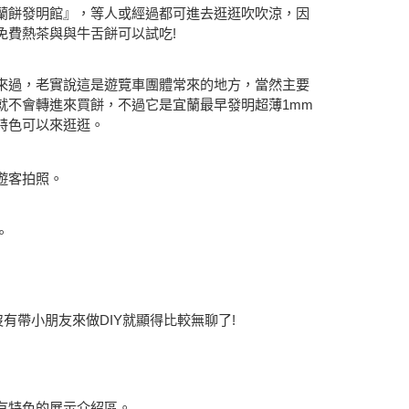
蘭餅發明館』，等人或經過都可進去逛逛吹吹涼，因
免費熱茶與與牛舌餅可以試吃!
來過，老實說這是遊覽車團體常來的地方，當然主要
就不會轉進來買餅，不過它是宜蘭最早發明超薄1mm
特色可以來逛逛。
遊客拍照。
。
有帶小朋友來做DIY就顯得比較無聊了!
有特色的展示介紹區。