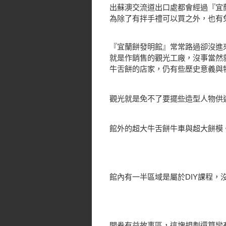
出蘇澳交流道出口處都會經過『宜
為除了有拌手禮可以買之外，也有
『宜蘭餅發明館』常常路過卻沒進
就是作銷售的觀光工廠，沒事當然
牛舌餅的店家，仍有些歷史意義與
觀光就是免不了要擺些造型人物供
館外的超大牛舌餅牛車與超大餅模
館內有一半區域是屬於DIY課程，沒
開卷有益故事區，這塊規劃還算蠻