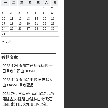
一
二
三
四
五
六
日
1
2
3
4
5
6
7
8
9
10
11
12
13
14
15
16
17
18
19
20
21
22
23
24
25
26
27
28
29
30
31
« 5 月
近期文章
2022.4.24 臺灣花蓮縣秀林鄉-一
日單攻羊頭山3035M
2022.4.10 臺中和平鄉-志佳陽大
山3345M~單攻聖品
2021 新北市貢寮~雪山尾稜北段:
隆隆古道-隆隆山/隆林山/鶯歌石
山/田寮洋山/大堀澳山/石城山