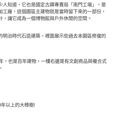
少人知道，它也是國定古蹟專賣局「南門工場」，是
加工廠，這個園區主建物就是當時留下來的一部份，
計，讓它成為一個博物館與戶外休閒的空間。
的明治時代石造建築，裡面展示些過去本園區修復的
4年，也是百年建物，一樓右邊是有文創商品與複合式
。
0年以上的大樟樹!