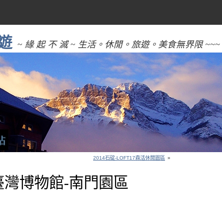
遊
~ 緣 起 不 滅 ~ 生活。休閒。旅遊。美食無界限 ~~~
2014石碇-LOFT17森活休閒園區
»
立臺灣博物館-南門園區