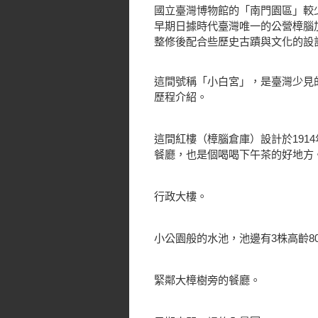
國立臺灣博物館的「南門園區」較
早期日據時代臺灣唯一的公營樟腦
整修後配合些歷史古蹟與文化的設
這間號稱「小白宮」，是臺灣少見
歷程介紹。
這間紅樓（樟腦倉庫）設計於191
餐廳，也是個喝喝下午茶的好地方
行政大樓。
小公園般的水池，池邊有3株高齡8
緊鄰大樟樹旁的餐廳。