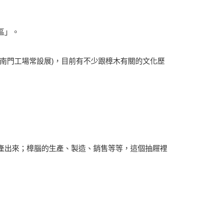
區」。
與南門工場常設展)，目前有不少跟樟木有關的文化歷
產出來；樟腦的生產、製造、銷售等等，這個抽屜裡