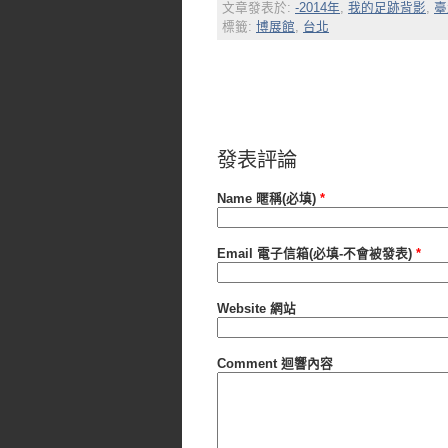
文章發表於:
-2014年
,
我的足跡背影
,
臺
標籤:
博展館
,
台北
發表評論
Name 暱稱(必填)
*
Email 電子信箱(必填-不會被發表)
*
Website 網站
Comment 迴響內容