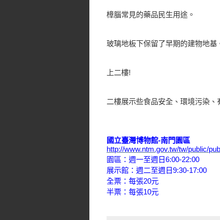
樟腦常見的藥品民生用途。
玻璃地板下保留了早期的建物地基
上二樓!
二樓展示些食品安全、環境污染、
國立臺灣博物館-南門園區
http://www.ntm.gov.tw/tw/public/pu
園區：週一至週日6:00-22:00
展示館：週二至週日9:30-17:00
全票：每張20元
半票：每張10元