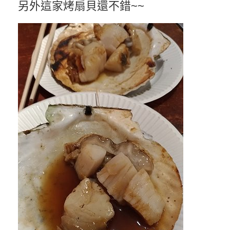
另外這家烤扇貝還不錯~~