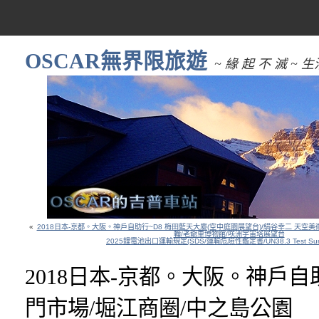
OSCAR無界限旅遊
~ 緣 起 不 滅 
«
2018日本-京都。大阪。神戶自助行~D8 梅田藍天大廈(空中庭園展望台)/絹谷幸二 天空美
輪/老爺車博物館/咲洲宇宙塔展望台
2025鋰電池出口運輸規定(SDS/運輸危險性鑑定書/UN38.3 Test Summ
2018日本-京都。大阪。神戶自助
門市場/堀江商圈/中之島公園