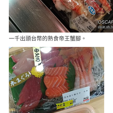
一千出頭台幣的熟食帝王蟹腳。