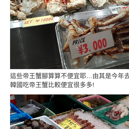
這些帝王蟹腳算算不便宜耶…由其是今年
韓國吃帝王蟹比較便宜很多多!