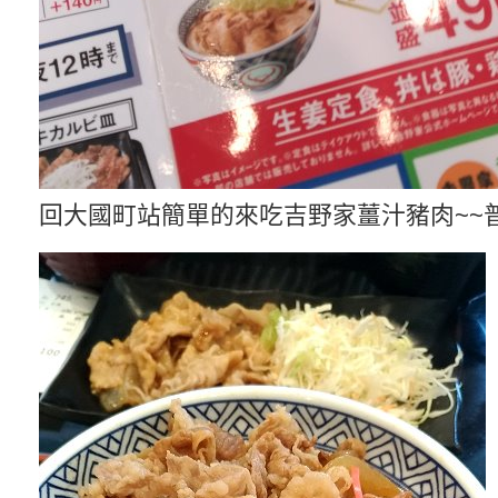
回大國町站簡單的來吃吉野家薑汁豬肉~~普