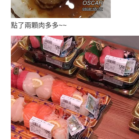
點了兩顆肉多多~~