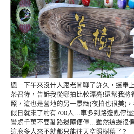
週一下午來沒什人跟老闆聊了許久，還奉
茶召待，告訴我從哪拍比較漂亮!還幫我將
照，這也是營地的另一景緻(夜拍也很美)
假日就來了約有700人…車多到路邊亂停還
彎處千萬不要亂路邊隨便停…雖然這邊很偏
這麼多人來不就都只能往天空照樹葉了?