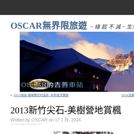
OSCAR無界限旅遊
~ 緣 起 不 滅 
«
2013南投-春陽櫻花村溫泉~年終尾牙露營
2014宜
2013新竹尖石-美樹營地賞楓
Written by OSCAR on 17 1 月, 2014