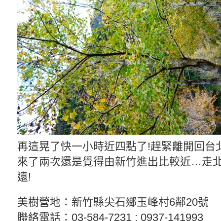
再這晃了快一小時近四點了!趕緊離開回台北
來了兩次還是覺得由新竹進出比較近…走
遠!
美樹營地：新竹縣尖石鄉玉峰村6鄰20號
聯絡電話：03-584-7231 ; 0937-141993