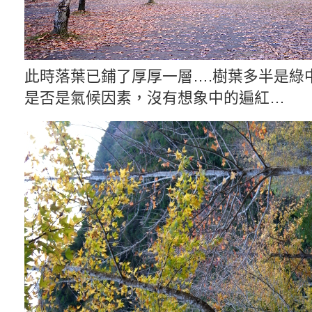
此時落葉已鋪了厚厚一層….樹葉多半是綠
是否是氣候因素，沒有想象中的遍紅…