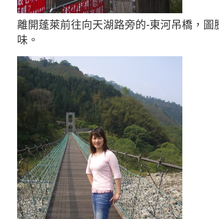
離開蓬萊前往向天湖路旁的-東河吊橋，圖
味。