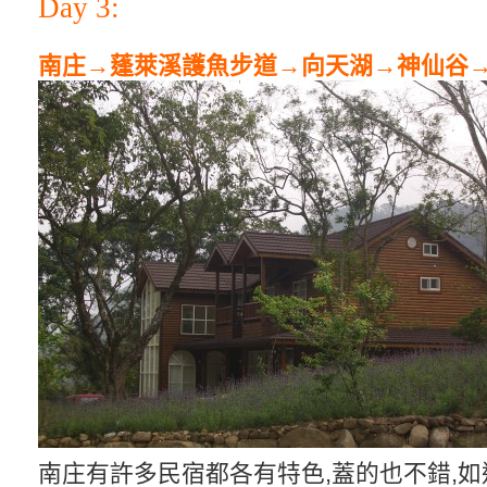
Day 3:
南庄→蓬萊溪護魚步道→向天湖→神仙谷
南庄有許多民宿都各有特色,蓋的也不錯,如