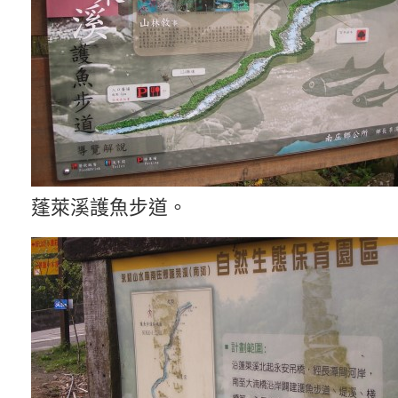
蓬萊溪護魚步道。