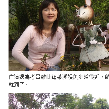
住這邊為考量離此蓬萊溪護魚步道很近，離
就到了。