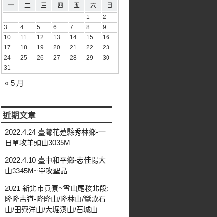
一
二
三
四
五
六
日
1
2
3
4
5
6
7
8
9
10
11
12
13
14
15
16
17
18
19
20
21
22
23
24
25
26
27
28
29
30
31
« 5 月
近期文章
2022.4.24 臺灣花蓮縣秀林鄉-一
日單攻羊頭山3035M
2022.4.10 臺中和平鄉-志佳陽大
山3345M~單攻聖品
2021 新北市貢寮~雪山尾稜北段:
隆隆古道-隆隆山/隆林山/鶯歌石
山/田寮洋山/大堀澳山/石城山