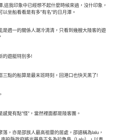
潭,這我印象中已經想不起什麼時候來過，沒什印象，
以坐船看看是有多”有名”的日月潭。
能是週一的關係人潮冷清清，只看到幾艘大陸客的遊
?
新的遊艇特別多!
搭三點的船算是最末班時刻，回港口也快天黑了!
。
感覺有點”怪”，當然裡面都是陸客團。
落，亦是邵族人最高祖靈的居處，邵語稱為lalu，
，南投縣政府將光華島正名為拉魯島（Lalu），以表