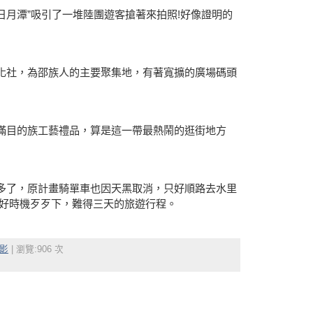
”日月潭”吸引了一堆陸團遊客搶著來拍照!好像證明的
化社，為邵族人的主要聚集地，有著寬擴的廣場碼頭
滿目的族工藝禮品，算是這一帶最熱鬧的逛街地方
多了，原計畫騎單車也因天黑取消，只好順路去水里
不好時機歹歹下，難得三天的旅遊行程。
影
| 瀏覽:906 次