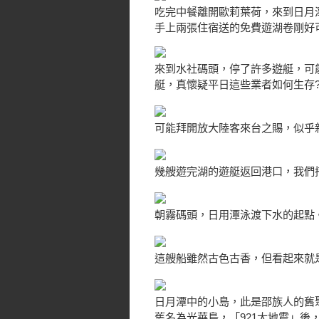
吃完中餐離開歐莉葉荷，來到日月
手上兩張住宿送的免費遊湖卷剛好可
來到水社碼頭，停了許多遊艇，可
艇，真懷疑平日這些業者如何生存
可能拜開放大陸客來台之賜，似乎
幾艘遊完湖的遊艇返回港口，我們
朝霧碼頭，日用潭泳渡下水的起點
這艘船雖然古色古香，但看起來就是
日月潭中的小島，此是邵族人的舊聚
舊名為光華島，「921大地震」後