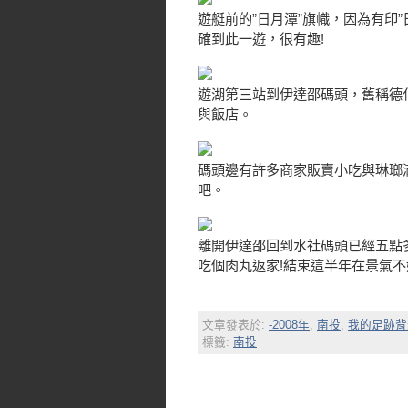
遊艇前的”日月潭”旗幟，因為有印
確到此一遊，很有趣!
遊湖第三站到伊達邵碼頭，舊稱德
與飯店。
碼頭邊有許多商家販賣小吃與琳瑯
吧。
離開伊達邵回到水社碼頭已經五點
吃個肉丸返家!結束這半年在景氣
文章發表於:
-2008年
,
南投
,
我的足跡背
標籤:
南投