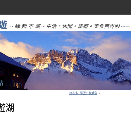
遊
~ 緣 起 不 滅 ~ 生活。休閒。旅遊。美食無界限 ~~~
好市多~薄鹽白腹鯖魚
»
潭遊湖