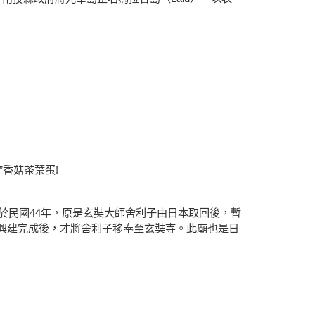
”香菇茶葉蛋!
建於民國44年，原是玄奘大師舍利子由日本取回後，暫
寺興建完成後，才將舍利子移奉至玄奘寺。此廟也是日