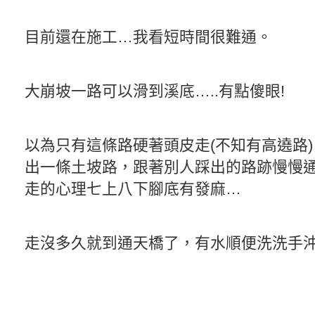
目前還在施工…我看短時間很難通。
大崩坡一路可以滑到溪底…..有點傻眼!
以為只有這條路硬著頭皮走(不知有高遶路
出一條土坡路，跟著別人踩出的路跡慢慢
走的心理七上八下腳底有發麻…
走沒多久就到通天橋了，有水順便洗洗手