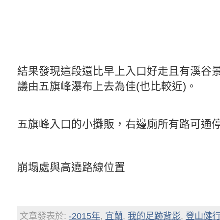
結果發現這段還比早上入口好走且有溪谷
議由五旗峰瀑布上去為佳(也比較近)。
五旗峰入口的小攤販，右邊廁所有路可通
崩塌處與高遶路線位置
文章發表於:
-2015年
,
宜蘭
,
我的足跡背影
,
登山健