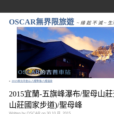
OSCAR無界限旅遊
~ 緣 起 不 滅 
«
2015新北市金山-八煙聚落/八煙溫泉
2015宜蘭-五旗峰瀑布/聖母山
山莊國家步道)/聖母峰
Written by OSCAR on 30 10 月, 2015