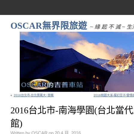
OSCAR無界限旅遊
~ 緣 起 不 滅 
«
2016台北市-台北奧萬大~賞楓
2016桃園大溪-魔幻豆子/愛
2016台北市-南海學園(台北當
館)
Written by OSCAR on 20 4 月, 2016