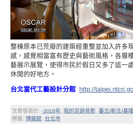
整棟原本已荒廢的建築經重整並加入許多
感，感覺相當富有歷史與藝術風格，各層
藝展示展覽，使得市民於假日又多了這一
休閒的好地方。
台北當代工藝設計分館
http://taipei.ntcri.g
文章發表於:
-2016年
,
我的足跡背影
,
臺北/新北/基
標籤:
博展館
,
台北市