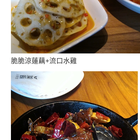
脆脆涼蓮藕+流口水雞