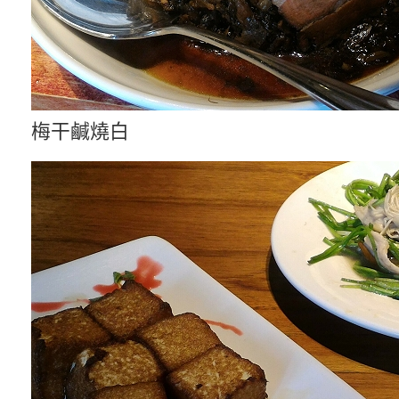
梅干鹹燒白