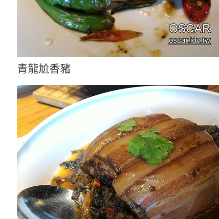
青龍尬香豬