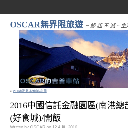
OSCAR無界限旅遊
~ 緣 起 不 滅 
«
2016新竹縣-心鮮森林莊園
2016中國信託金融園區(南港總
(好食城)/開飯
Written by OSCAR on 12 4 月, 2016