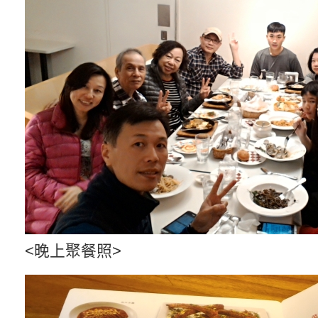
<晚上聚餐照>