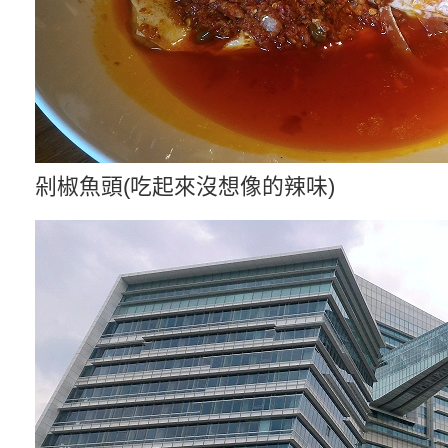
剁椒魚頭(吃起來沒想像的辣味)