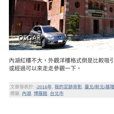
內湖紅樓不大，外觀洋樓格式倒是比較吸
或經過可以來走走參觀一下。
文章發表於:
-2016年
,
我的足跡背影
,
臺北/新北/基
標籤:
內湖
,
博展館
,
台北市