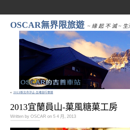
OSCAR無界限旅遊
~ 緣 起 不 滅 
«
2013新北市汐止-五堵自行車道
2013宜蘭員山-菓風糖菓工房
Written by OSCAR on 5 4 月, 2013