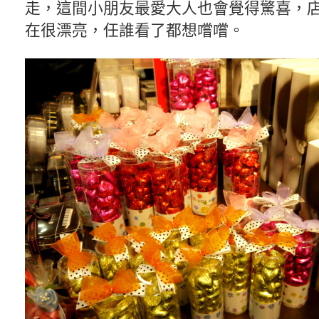
走，這間小朋友最愛大人也會覺得驚喜，
在很漂亮，任誰看了都想嚐嚐。