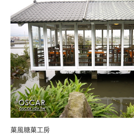
菓風糖菓工房