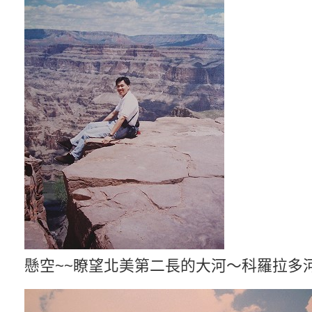
懸空~~瞭望北美第二長的大河～科羅拉多