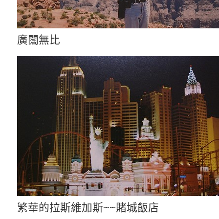
廣闊無比
繁華的拉斯維加斯~~賭城飯店