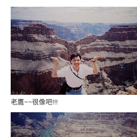
老鷹~~很像吧!!!