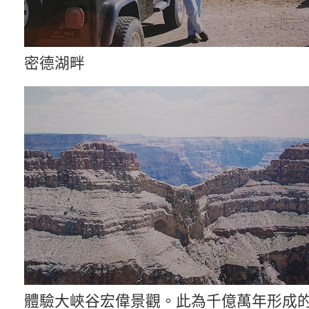
密德湖畔
體驗大峽谷宏偉景觀。此為千億萬年形成的