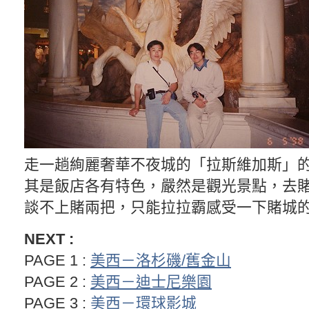
走一趟絢麗奢華不夜城的「拉斯維加斯」
其是飯店各有特色，嚴然是觀光景點，去
談不上賭兩把，只能拉拉霸感受一下賭城的
NEXT :
PAGE 1 :
美西－洛杉磯/舊金山
PAGE 2 :
美西－迪士尼樂園
PAGE 3 :
美西－環球影城