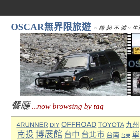
OSCAR無界限旅遊
~ 緣 起 不 滅 
餐廳
...now browsing by tag
OFFROAD
4RUNNER
TOYOTA
九州
DIY
博展館
南投
台中
台北市
單
台南
台東