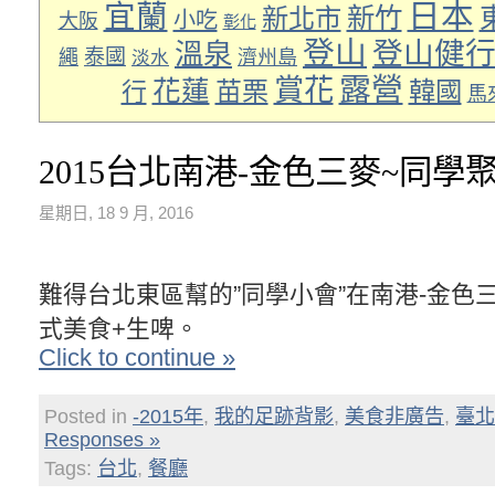
日本
宜蘭
新竹
新北市
小吃
大阪
彰化
登山
登山健
溫泉
泰國
繩
濟州島
淡水
露營
賞花
花蓮
苗栗
韓國
行
馬
2015台北南港-金色三麥~同學
星期日, 18 9 月, 2016
難得台北東區幫的”同學小會”在南港-金色三
式美食+生啤。
Click to continue »
Posted in
-2015年
,
我的足跡背影
,
美食非廣告
,
臺北
Responses »
Tags:
台北
,
餐廳