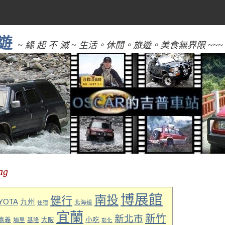
遊
~ 緣 起 不 滅 ~ 生活。休閒。旅遊。美食無界限 ~~~
ag
博展館
南投
健行
YOTA
九州
北海道
住宿
宜蘭
新竹
新北市
小吃
嘉義
埔里
基隆
大阪
彰化