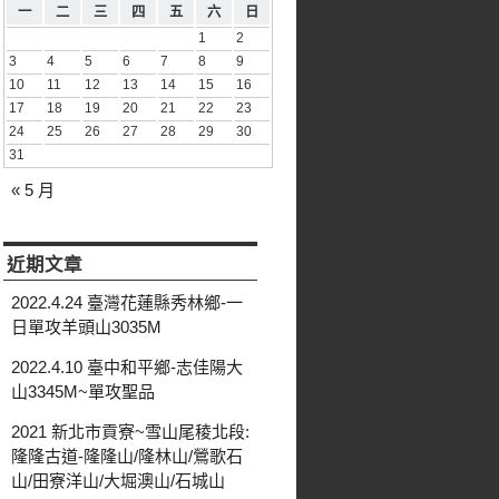
一
二
三
四
五
六
日
1
2
3
4
5
6
7
8
9
10
11
12
13
14
15
16
17
18
19
20
21
22
23
24
25
26
27
28
29
30
31
« 5 月
近期文章
2022.4.24 臺灣花蓮縣秀林鄉-一
日單攻羊頭山3035M
2022.4.10 臺中和平鄉-志佳陽大
山3345M~單攻聖品
2021 新北市貢寮~雪山尾稜北段:
隆隆古道-隆隆山/隆林山/鶯歌石
山/田寮洋山/大堀澳山/石城山