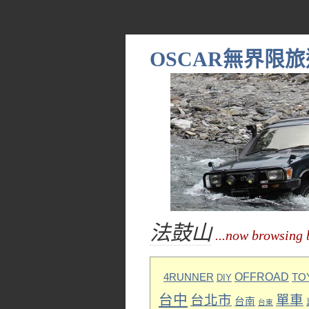
OSCAR無界限旅
法鼓山
...now browsing 
OFFROAD
4RUNNER
TO
DIY
台中
台北市
單車
台南
台東