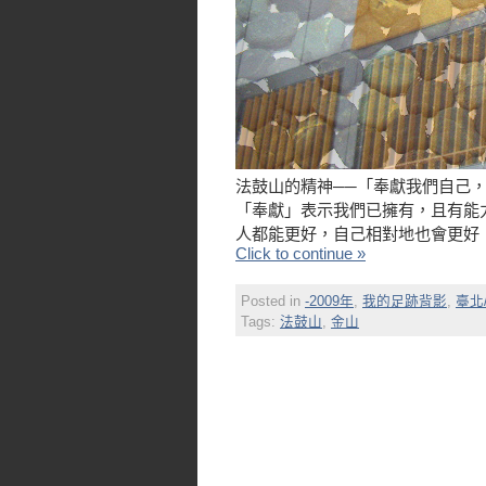
法鼓山的精神──「奉獻我們自己
「奉獻」表示我們已擁有，且有能
人都能更好，自己相對地也會更好
Click to continue »
Posted in
-2009年
,
我的足跡背影
,
臺北
Tags:
法鼓山
,
金山