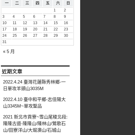
一
二
三
四
五
六
日
1
2
3
4
5
6
7
8
9
10
11
12
13
14
15
16
17
18
19
20
21
22
23
24
25
26
27
28
29
30
31
« 5 月
近期文章
2022.4.24 臺灣花蓮縣秀林鄉-一
日單攻羊頭山3035M
2022.4.10 臺中和平鄉-志佳陽大
山3345M~單攻聖品
2021 新北市貢寮~雪山尾稜北段:
隆隆古道-隆隆山/隆林山/鶯歌石
山/田寮洋山/大堀澳山/石城山