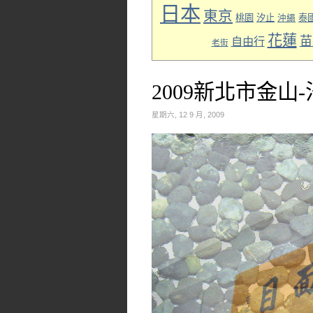
日本
東京
桃園
汐止
泰
沖繩
花蓮
苗
自由行
老街
2009新北市金山
星期六, 12 9 月, 2009