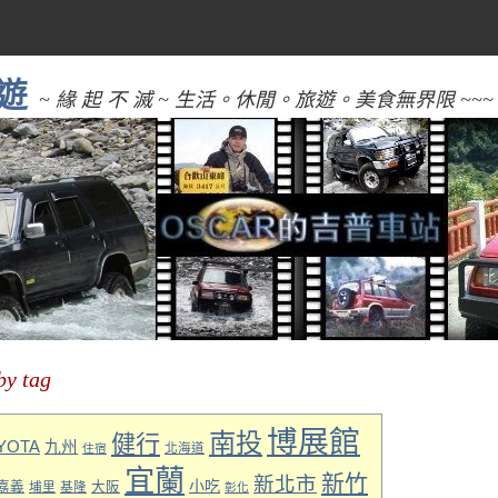
遊
~ 緣 起 不 滅 ~ 生活。休閒。旅遊。美食無界限 ~~~
by tag
博展館
南投
健行
YOTA
九州
北海道
住宿
宜蘭
新竹
新北市
小吃
嘉義
埔里
基隆
大阪
彰化