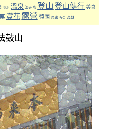
登山
登山健行
溫泉
美食
國
淡水
濟州島
露營
賞花
韓國
栗
馬來西亞
高雄
-法鼓山